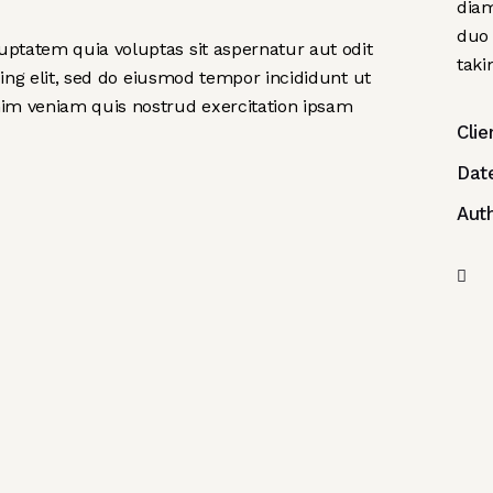
diam
duo 
ptatem quia voluptas sit aspernatur aut odit
taki
scing elit, sed do eiusmod tempor incididunt ut
nim veniam quis nostrud exercitation ipsam
Clie
Dat
Aut