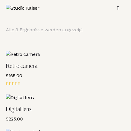
Alle 3 Ergebnisse werden angezeigt
Retro camera
$
165.00
Bewertet
mit
5.00
von 5
Digital lens
$
225.00