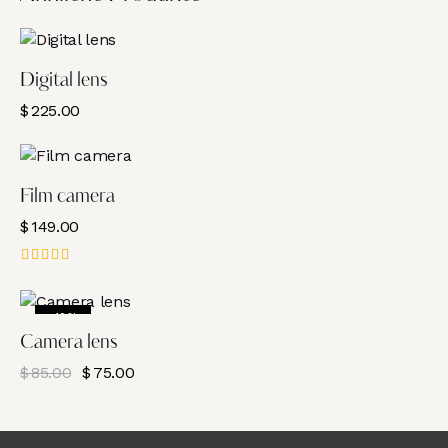
Digital lens
$
225.00
Film camera
$
149.00
Bewerte
t mit
4.00
-12%
von 5
Camera lens
$
85.00
$
75.00